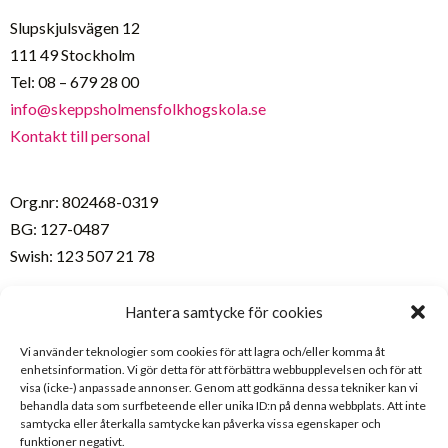
Slupskjulsvägen 12
111 49 Stockholm
Tel: 08 – 679 28 00
info@skeppsholmensfolkhogskola.se
Kontakt till personal
Org.nr: 802468-0319
BG: 127-0487
Swish: 123 507 21 78
Hantera samtycke för cookies
För deltagare/studerande
SchoolSoft – inloggning
Vi använder teknologier som cookies för att lagra och/eller komma åt
enhetsinformation. Vi gör detta för att förbättra webbupplevelsen och för att
Skolans kalendarium
visa (icke-) anpassade annonser. Genom att godkänna dessa tekniker kan vi
CSN
behandla data som surfbeteende eller unika ID:n på denna webbplats. Att inte
samtycka eller återkalla samtycke kan påverka vissa egenskaper och
Folkhögskola.nu
funktioner negativt.