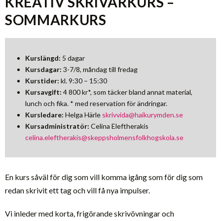
KREATIV SKRIVARKURS –
SOMMARKURS
Kurslängd:
5 dagar
Kursdagar:
3-7/8, måndag till fredag
Kurstider:
kl. 9:30 – 15:30
Kursavgift:
4 800 kr*, som täcker bland annat material,
lunch och fika. * med reservation för ändringar.
Kursledare:
Helga Härle
skrivvida@haikurymden.se
Kursadministratör:
Celina Eleftherakis
celina.eleftherakis@skeppsholmensfolkhogskola.se
En kurs såväl för dig som vill komma igång som för dig som
redan skrivit ett tag och vill få nya impulser.
Vi inleder med korta, frigörande skrivövningar och